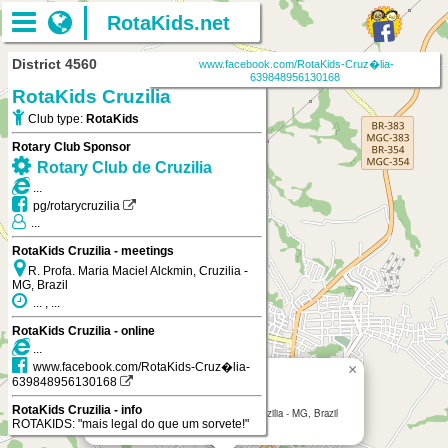
RotaKids.net
District 4560
www.facebook.com/RotaKids-Cruz�lia-
639848956130168
RotaKids Cruzilia
Club type:
RotaKids
Rotary Club Sponsor
Rotary Club de Cruzilia
...
pg/rotarycruzilia
...
RotaKids Cruzilia - meetings
R. Profa. Maria Maciel Alckmin, Cruzilia -
MG, Brazil
... , ...
RotaKids Cruzilia - online
...
www.facebook.com/RotaKids-Cruz�lia-
×
RotaKids Cruzilia
639848956130168
RotaKids Cruzilia - info
R. Profa. Maria Maciel Alckmin, Cruzilia - MG, Brazil
ROTAKIDS: "mais legal do que um sorvete!"
RotaKids Cruzilia
on RotaKids.net