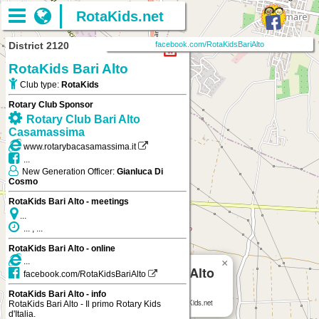
RotaKids.net
District 2120
facebook.com/RotaKidsBariAlto
RotaKids Bari Alto
Club type:
RotaKids
Rotary Club Sponsor
Rotary Club Bari Alto
Casamassima
www.rotarybacasamassima.it
...
New Generation Officer:
Gianluca Di
Cosmo
RotaKids Bari Alto - meetings
...
... , ...
RotaKids Bari Alto - online
...
×
RotaKids Bari Alto
facebook.com/RotaKidsBariAlto
RotaKids Bari Alto - info
RotaKids Bari Alto
on RotaKids.net
RotaKids Bari Alto - Il primo Rotary Kids
d'Italia.